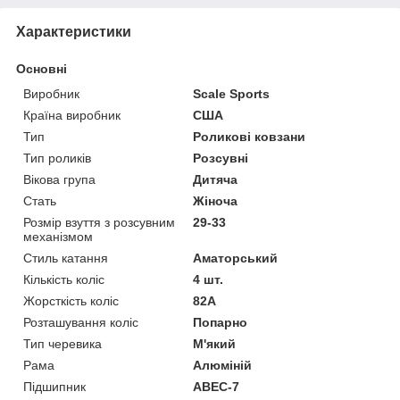
Характеристики
Основні
Виробник
Scale Sports
Країна виробник
США
Тип
Роликові ковзани
Тип роликів
Розсувні
Вікова група
Дитяча
Стать
Жіноча
Розмір взуття з розсувним
29-33
механізмом
Стиль катання
Аматорський
Кількість коліс
4 шт.
Жорсткість коліс
82А
Розташування коліс
Попарно
Тип черевика
М'який
Рама
Алюміній
Підшипник
ABEC-7