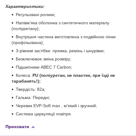
Характеристики:
Регульовані ролики;
Напівм'яка оболонка з синтетичного матеріалу
(поліуретану);
Внутрішня частина виготовлена з подвійною пінки
(профільована);
3-рівневі застібки: пряжка, ремінь і шнурівки;
Безключевое зміна розміру;
Підшипники ABEC 7 Carbon;
Колеса:
PU (поліуретан, не пластик, при їзді не
тарабанять!);
Твердість: 82a;
Гальма: Передні;
Черевик EVP-Soft max , м'який і зручний;
Система циркуляції повітря.
Приховати