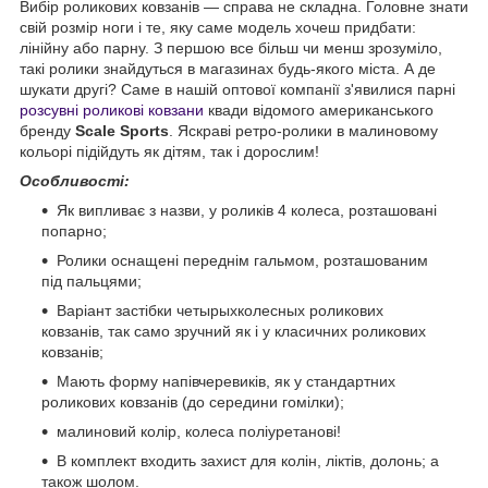
Вибір роликових ковзанів — справа не складна. Головне знати
свій розмір ноги і те, яку саме модель хочеш придбати:
лінійну або парну. З першою все більш чи менш зрозуміло,
такі ролики знайдуться в магазинах будь-якого міста. А де
шукати другі? Саме в нашій оптової компанії з'явилися парні
розсувні роликові ковзани
квади відомого американського
бренду
Scale Sports
. Яскраві ретро-ролики в малиновому
кольорі підійдуть як дітям, так і дорослим!
Особливості:
Як випливає з назви, у роликів 4 колеса, розташовані
попарно;
Ролики оснащені переднім гальмом, розташованим
під пальцями;
Варіант застібки четырыхколесных роликових
ковзанів, так само зручний як і у класичних роликових
ковзанів;
Мають форму напівчеревиків, як у стандартних
роликових ковзанів (до середини гомілки);
малиновий колір, колеса поліуретанові!
В комплект входить захист для колін, ліктів, долонь; а
також шолом.