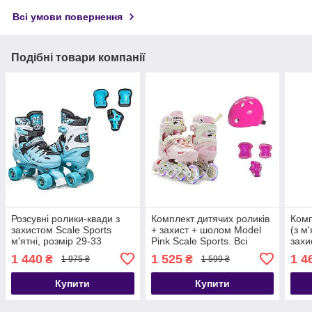
Всі умови повернення
Подібні товари компанії
Розсувні ролики-квади з
Комплект дитячих роликів
Комп
захистом Scale Sports
+ захист + шолом Model
(з м
м'ятні, розмір 29-33
Pink Scale Sports. Всі
захи
колеса світяться. Розмір
Spor
1 440
1 525
1 4
₴
₴
1 975 ₴
1 599 ₴
29-33
33
Купити
Купити