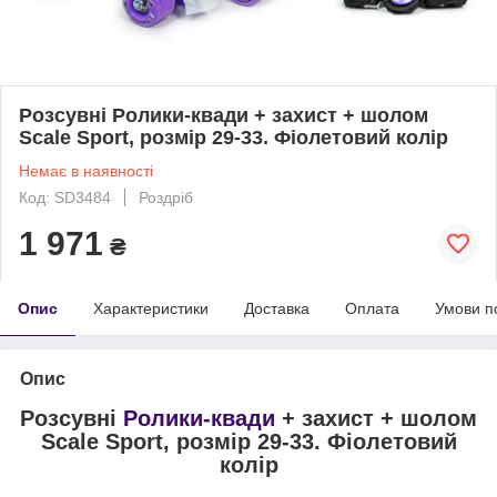
Розсувні Ролики-квади + захист + шолом
Scale Sport, розмір 29-33. Фіолетовий колір
Немає в наявності
Код: SD3484
Роздріб
1 971
₴
Опис
Характеристики
Доставка
Оплата
Умови п
Опис
Розсувні
Ролики-квади
+ захист + шолом
Scale Sport, розмір 29-33. Фіолетовий
колір