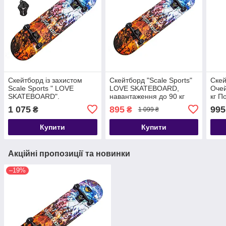
Скейтборд із захистом
Скейтборд "Scale Sports"
Скей
Scale Sports " LOVE
LOVE SKATEBOARD,
Очей
SKATEBOARD".
навантаження до 90 кг
кг П
Навантаження до 90 кг
1 075
895
995
₴
₴
1 099 ₴
Купити
Купити
Акційні пропозиції та новинки
–19%