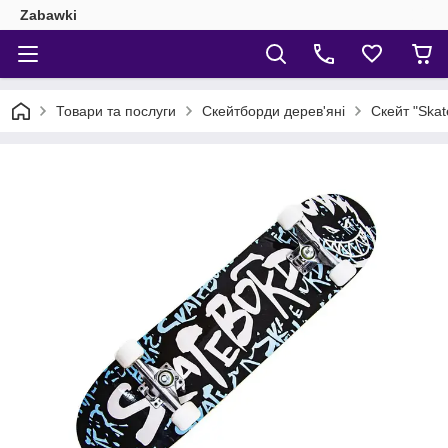
Zabawki
Товари та послуги
Скейтборди дерев'яні
Скейт "Skat