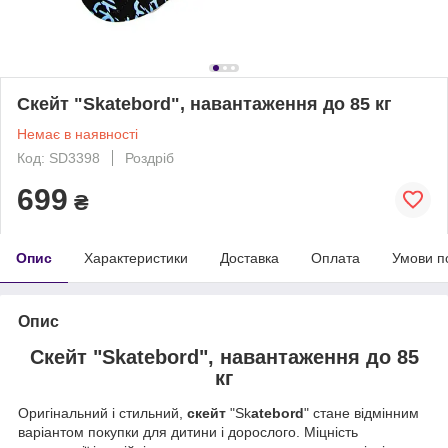
Скейт "Skatebord", навантаження до 85 кг
Немає в наявності
Код: SD3398
Роздріб
699
₴
Опис
Характеристики
Доставка
Оплата
Умови п
Опис
Скейт "Skatebord
", навантаження до 85
кг
Оригінальний і стильний,
скейт
"Sk
atebord
"
стане відмінним
варіантом покупки для дитини і дорослого. Міцність