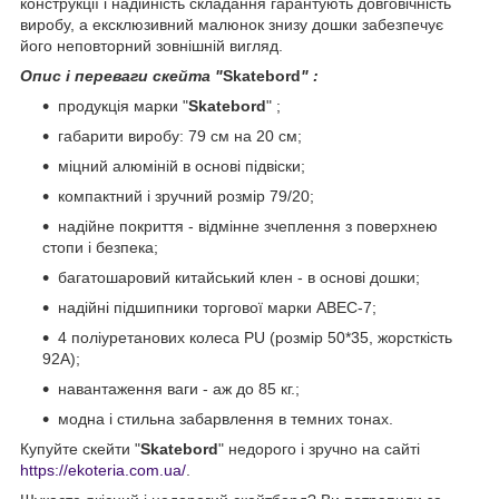
конструкції і надійність складання гарантують довговічність
виробу, а ексклюзивний малюнок знизу дошки забезпечує
його неповторний зовнішній вигляд.
Опис і переваги скейта "
Skatebord
" :
продукція марки "
Skatebord
" ;
габарити виробу: 79 см на 20 см;
міцний алюміній в основі підвіски;
компактний і зручний розмір 79/20;
надійне покриття - відмінне зчеплення з поверхнею
стопи і безпека;
багатошаровий китайський клен - в основі дошки;
надійні підшипники торгової марки АВЕС-7;
4 поліуретанових колеса PU (розмір 50*35, жорсткість
92А);
навантаження ваги - аж до 85 кг.;
модна і стильна забарвлення в темних тонах.
Купуйте скейти "
Skatebord
" недорого і зручно на сайті
https://ekoteria.com.ua/
.