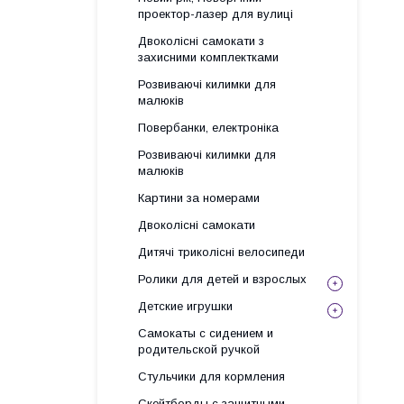
проектор-лазер для вулиці
Двоколісні самокати з
захисними комплектками
Розвиваючі килимки для
малюків
Повербанки, електроніка
Розвиваючі килимки для
малюків
Картини за номерами
Двоколісні самокати
Дитячі триколісні велосипеди
Ролики для детей и взрослых
Детские игрушки
Самокаты с сидением и
родительской ручкой
Стульчики для кормления
Скейтборды с защитными