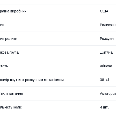
раїна виробник
США
ип
Роликові
ип роликів
Розсувні
ікова група
Дитяча
тать
Жіноча
озмір взуття з розсувним механізмом
38-41
тиль катання
Аматорсь
ількість коліс
4 шт.