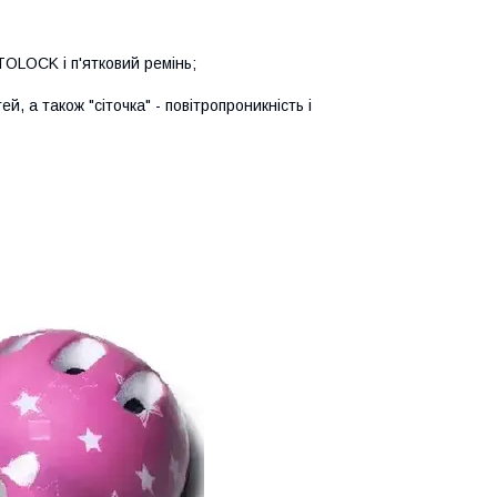
UTОLOCK і п'ятковий ремінь;
й, а також "сіточка" - повітропроникність і