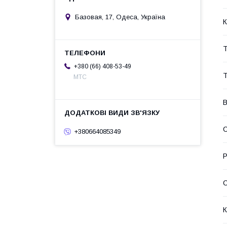
Базовая, 17, Одеса, Україна
К
Т
+380 (66) 408-53-49
Т
МТС
В
С
+380664085349
Р
С
К