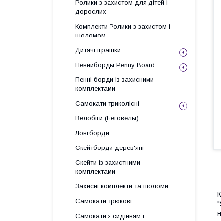
Ролики з захистом для дітей і
дорослих
Комплекти Ролики з захистом і
шоломом
Дитячі іграшки
Пенниборды Penny Board
Пенні борди із захисними
комплектами
Самокати триколісні
Велобіги (Беговелы)
Лонгборди
Скейтборди дерев'яні
Скейти із захистними
комплектами
Захисні комплекти та шоломи
К
Самокати трюкові
"
н
Самокати з сидінням і