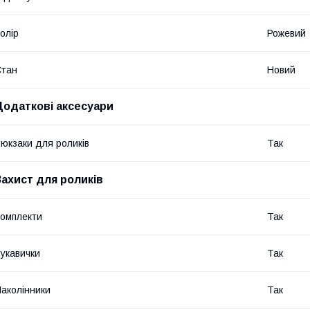
олір
Рожевий
Стан
Новий
Додаткові аксесуари
юкзаки для роликів
Так
Захист для роликів
омплекти
Так
укавички
Так
аколінники
Так