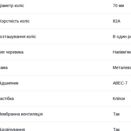
іаметр коліс
70 мм
орсткість коліс
82А
озташування коліс
В один р
ип черевика
Напівм'я
Рама
Металев
ідшипник
ABEC-7
астібка
Кліпси
ембранна вентиляція
Так
ідсвічування
Так