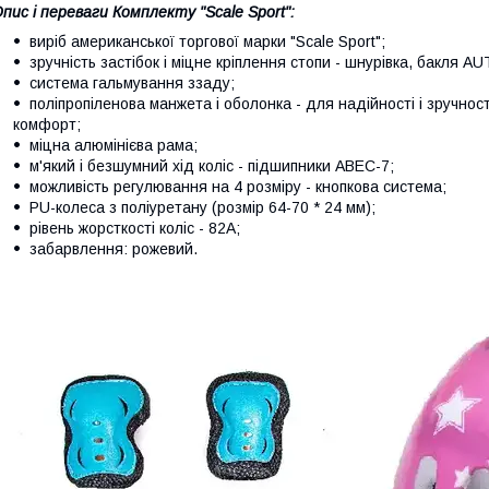
пис і переваги Комплекту "Scale Sport":
виріб американської торгової марки "Scale Sport";
зручність застібок і міцне кріплення стопи - шнурівка, бакля A
система гальмування ззаду;
поліпропіленова манжета і оболонка - для надійності і зручносте
комфорт;
міцна алюмінієва рама;
м'який і безшумний хід коліс - підшипники ABEC-7;
можливість регулювання на 4 розміру - кнопкова система;
РU-колеса з поліуретану (розмір 64-70 * 24 мм);
рівень жорсткості коліс - 82А;
забарвлення: рожевий.