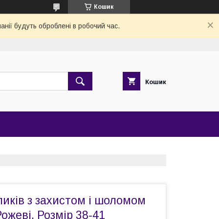
Кошик
анії будуть оброблені в робочий час.
Кошик
иків з захистом і шоломом
Рожеві. Розмір 38-41