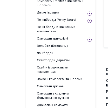
Комплекти Ролики з захистом і
шоломом
Дитячі іграшки
Пенниборды Penny Board
Пенні борди із захисними
комплектами
Самокати триколісні
Велобіги (Беговелы)
Лонгборди
Скейтборди дерев'яні
Скейти із захистними
К
комплектами
н
Захисні комплекти та шоломи
О
н
Самокати трюкові
Р
Самокати з сидінням і
батьківською ручкою
Ш
П
Двоколісні самокати