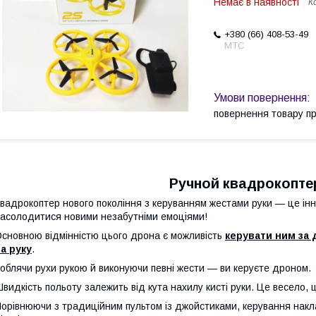
Немає в наявності
К
+380 (66) 408-53-49
МТС
повернення товару п
Ручной квадрокопте
вадрокоптер нового покоління з керуванням жестами руки — це інно
асолодитися новими незабутніми емоціями!
сновною відмінністю цього дрона є можливість
керувати ним за
а руку
.
облячи рухи рукою й виконуючи певні жести — ви керуєте дроном.
видкість польоту залежить від кута нахилу кисті руки. Це весело, ц
орівнюючи з традиційним пультом із джойстиками, керування нак