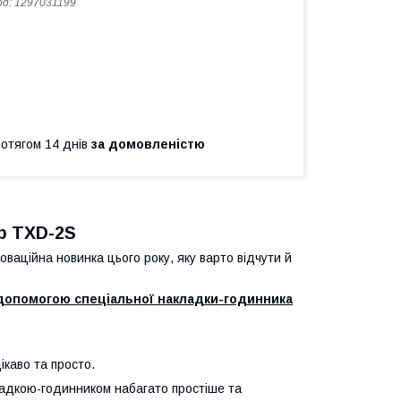
од:
1297031199
ротягом 14 днів
за домовленістю
р TXD-2S
ваційна новинка цього року, яку варто відчути й
 допомогою спеціальної накладки-годинника
ікаво та просто.
ладкою-годинником набагато простіше та