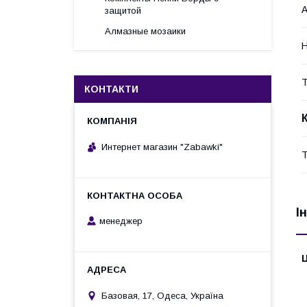
А
защитой
Алмазные мозаики
Н
Т
КОНТАКТИ
Интернет магазин "Zabawki"
Т
І
менеджер
Ц
Базовая, 17, Одеса, Україна