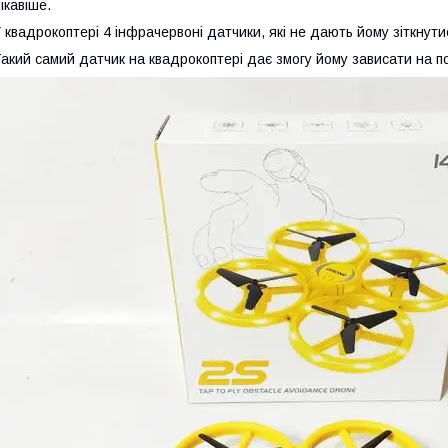
ікавіше.
 квадрокоптері 4 інфрачервоні датчики, які не дають йому зіткнут
акий самий датчик на квадрокоптері дає змогу йому зависати на по