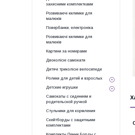
захисними комплектками
Розвиваючі килимки для
малюків
Повербанки, електроніка
Розвиваючі килимки для
малюків
Картини за номерами
Двоколісні самокати
Дитячі триколісні велосипеди
Ролики для детей и взрослых
Детские игрушки
Самокаты с сидением и
Х
родительской ручкой
Стульчики для кормления
Скейтборды с защитными
комплектами
Комплекты Пенни Борды с