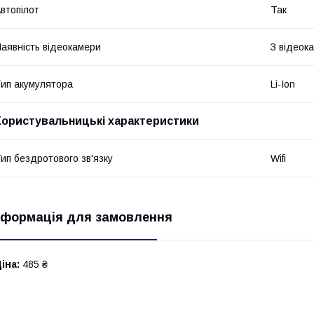
втопілот
Так
аявність відеокамери
З відеок
ип акумулятора
Li-Ion
Користувальницькі характеристики
ип бездротового зв'язку
Wifi
нформація для замовлення
іна:
485 ₴