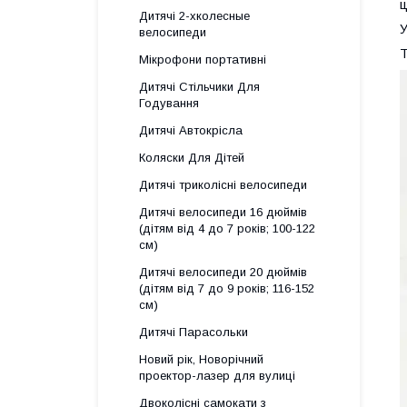
ц
Дитячі 2-хколесные
У
велосипеди
Т
Мікрофони портативні
Дитячі Стільчики Для
Годування
Дитячі Автокрісла
Коляски Для Дітей
Дитячі триколісні велосипеди
Дитячі велосипеди 16 дюймів
(дітям від 4 до 7 років; 100-122
см)
Дитячі велосипеди 20 дюймів
(дітям від 7 до 9 років; 116-152
см)
Дитячі Парасольки
Новий рік, Новорічний
проектор-лазер для вулиці
Двоколісні самокати з