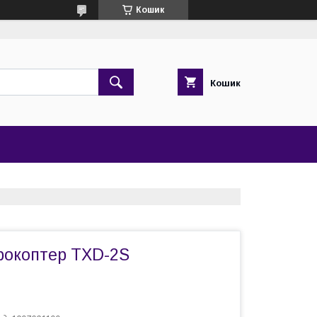
Кошик
Кошик
рокоптер TXD-2S