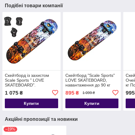
Подібні товари компанії
Скейтборд із захистом
Скейтборд "Scale Sports"
Скей
Scale Sports " LOVE
LOVE SKATEBOARD,
Очей
SKATEBOARD".
навантаження до 90 кг
кг П
Навантаження до 90 кг
1 075
895
995
₴
₴
1 099 ₴
Купити
Купити
Акційні пропозиції та новинки
–19%