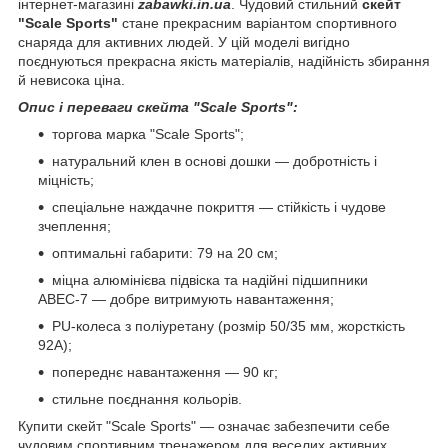
інтернет-магазині
zabawki.in.ua
. Чудовий стильний
скейт
"Scale Sports"
стане прекрасним варіантом спортивного
снаряда для активних людей. У цій моделі вигідно
поєднуються прекрасна якість матеріалів, надійність збирання
й невисока ціна.
Опис і переваги скейта "Scale Sports":
торгова марка "Scale Sports";
натуральний клен в основі дошки — добротність і
міцність;
спеціальне наждачне покриття — стійкість і чудове
зчеплення;
оптимальні габарити: 79 на 20 см;
міцна алюмінієва підвіска та надійні підшипники
ABEC-7 — добре витримують навантаження;
PU-колеса з поліуретану (розмір 50/35 мм, жорсткість
92A);
попереднє навантаження — 90 кг;
стильне поєднання кольорів.
Купити скейт "Scale Sports" — означає забезпечити себе
чудовим спортивним тренажером для веселих активних