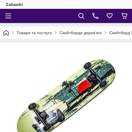
Zabawki
Товари та послуги
Скейтборди дерев'яні
Скейтборд S