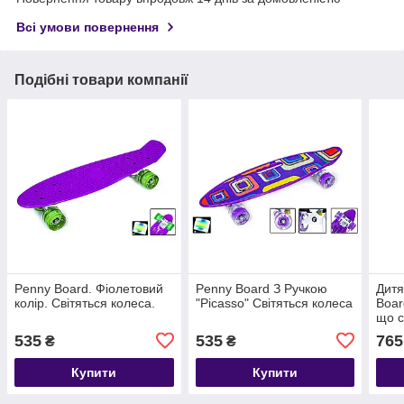
Всі умови повернення
Подібні товари компанії
Penny Board. Фіолетовий
Penny Board З Ручкою
Дитя
колір. Світяться колеса.
"Picasso" Світяться колеса
Boar
що с
535
535
765
₴
₴
Купити
Купити