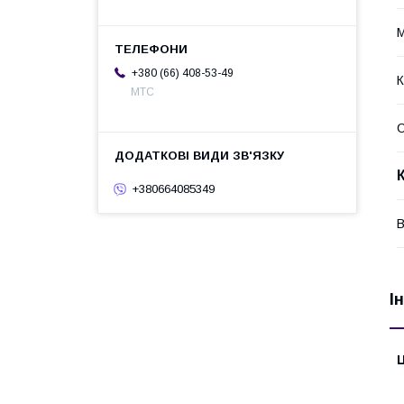
М
+380 (66) 408-53-49
К
МТС
+380664085349
В
І
Ц