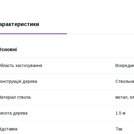
арактеристики
Основні
бласть застосування
Всередин
онструкція дерева
Ствольн
атеріал ствола
метал, п
исота дерева
1.5 м
ідставка
Так