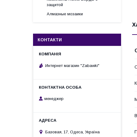
защитой
Алмазные мозаики
Х
КОНТАКТИ
Интернет магазин "Zabawki"
О
К
менеджер
М
В
П
Базовая, 17, Одеса, Україна