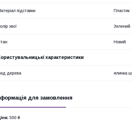
атеріал підставки
Пластик
олір хвої
Зелений
Стан
Новий
Користувальницькі характеристики
ид дерева
ялинка ш
нформація для замовлення
іна:
500 ₴