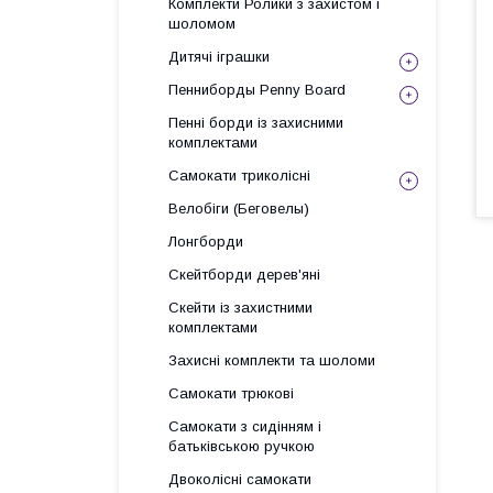
Комплекти Ролики з захистом і
шоломом
Дитячі іграшки
Пенниборды Penny Board
Пенні борди із захисними
комплектами
Самокати триколісні
Велобіги (Беговелы)
Лонгборди
Скейтборди дерев'яні
Скейти із захистними
комплектами
Захисні комплекти та шоломи
Самокати трюкові
Самокати з сидінням і
батьківською ручкою
Двоколісні самокати