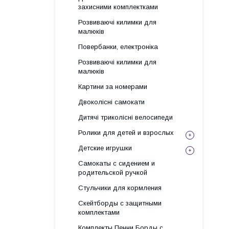
захисними комплектками
Розвиваючі килимки для
малюків
Повербанки, електроніка
Розвиваючі килимки для
малюків
Картини за номерами
Двоколісні самокати
Дитячі триколісні велосипеди
Ролики для детей и взрослых
Детские игрушки
Самокаты с сидением и
родительской ручкой
Стульчики для кормления
Скейтборды с защитными
комплектами
Комплекты Пенни Борды с