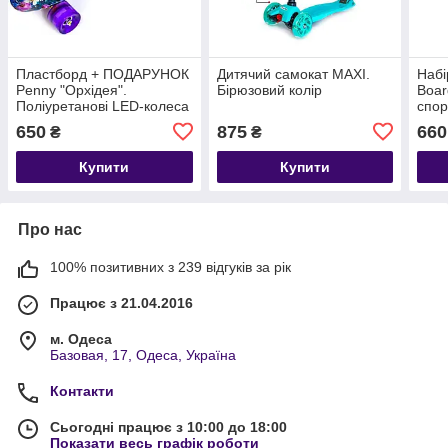
Пластборд + ПОДАРУНОК
Дитячий самокат MAXI.
Набі
Penny "Орхідея".
Бірюзовий колір
Boar
Поліуретанові LED-колеса
спор
світ
650
875
660
₴
₴
Купити
Купити
Про нас
100% позитивних з 239 відгуків за рік
Працює з 21.04.2016
м. Одеса
Базовая, 17, Одеса, Україна
Контакти
Сьогодні працює з 10:00 до 18:00
Показати весь графік роботи