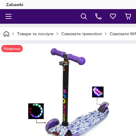
Zabawki
Товари та послуги
Самокати триколісні
Самокати MAXI
Новинка