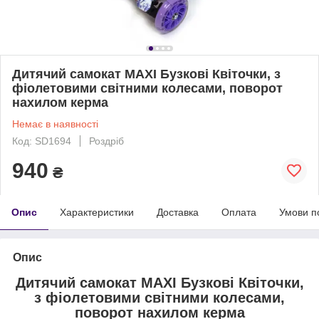
Дитячий самокат MAXI Бузкові Квіточки, з
фіолетовими світними колесами, поворот
нахилом керма
Немає в наявності
Код: SD1694
Роздріб
940
₴
Опис
Характеристики
Доставка
Оплата
Умови п
Опис
Дитячий самокат MAXI Бузкові Квіточки,
з фіолетовими світними колесами,
поворот нахилом керма