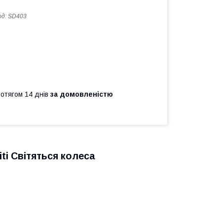
од:
SD403
ротягом 14 днів
за домовленістю
iti Світяться колеса