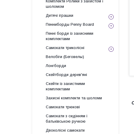
Комплекти Ролики з захистом і
шоломом
Дитячі іграшки
Пенниборды Penny Board
Пенні борди із захисними
комплектами
Самокати триколісні
Велобіги (Беговелы)
Лонгборди
Скейтборди дерев'яні
Скейти із захистними
комплектами
Захисні комплекти та шоломи
О
Самокати трюкові
Самокати з сидінням і
батьківською ручкою
Двоколісні самокати