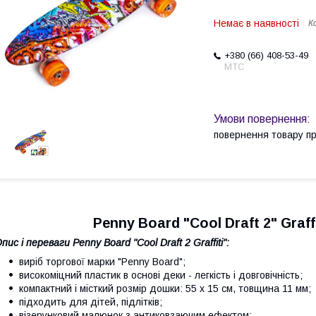
Немає в наявності
К
+380 (66) 408-53-49
МТС
повернення товару п
Penny Board "Cool Draft 2" Graff
пис і переваги Penny Board "Cool Draft 2 Graffiti":
виріб торгової марки "Penny Board";
високоміцний пластик в основі деки - легкість і довговічність;
компактний і місткий розмір дошки: 55 х 15 см, товщина 11 мм;
підходить для дітей, підлітків;
візерунковий малюнок з антиковзаючим ефектом;