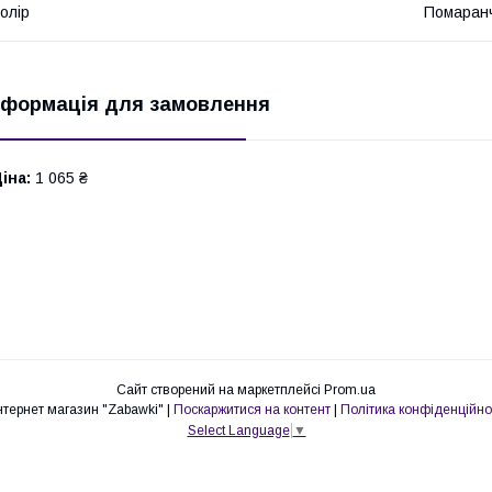
олір
Помаран
нформація для замовлення
іна:
1 065 ₴
Сайт створений на маркетплейсі
Prom.ua
Интернет магазин "Zabawki" |
Поскаржитися на контент
|
Політика конфіденційно
Select Language
▼