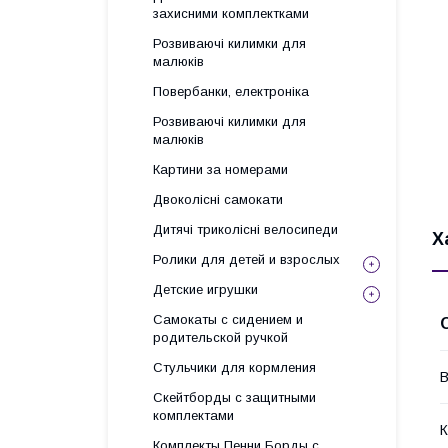
захисними комплектками
Розвиваючі килимки для
малюків
Повербанки, електроніка
Розвиваючі килимки для
малюків
Картини за номерами
Двоколісні самокати
Дитячі триколісні велосипеди
Х
Ролики для детей и взрослых
Детские игрушки
Самокаты с сидением и
родительской ручкой
Стульчики для кормления
В
Скейтборды с защитными
комплектами
К
Комплекты Пенни Борды с