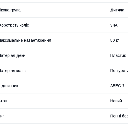
ікова група
Дитяча
орсткість коліс
94А
аксимальне навантаження
80 кг
атеріал деки
Пластик
атеріал коліс
Поліурет
ідшипник
ABEC-7
Стан
Новий
ип
Пенні бо