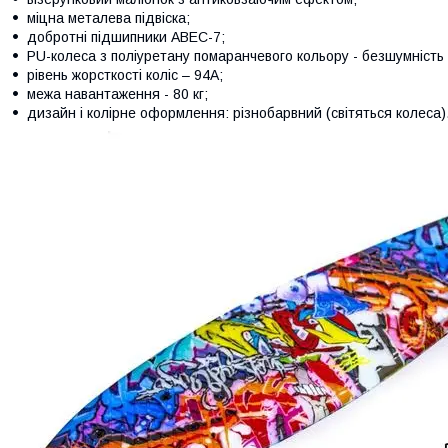
міцна металева підвіска;
добротні підшипники ABEC-7;
PU-колеса з поліуретану помаранчевого кольору - безшумність 
рівень жорсткості коліс – 94А;
межа навантаження - 80 кг;
дизайн і колірне оформлення: різнобарвний (світяться колеса)