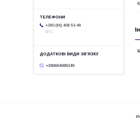
К
+380 (66) 408-53-49
І
МТС
Ц
+380664085349