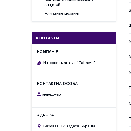
защитой
В
Алмазные мозаики
Ж
КОНТАКТИ
М
М
Интернет магазин "Zabawki"
М
П
менеджер
Т
Базовая, 17, Одеса, Україна