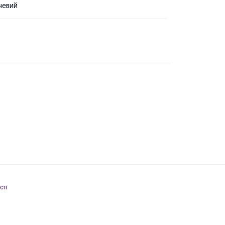
чевий
сті