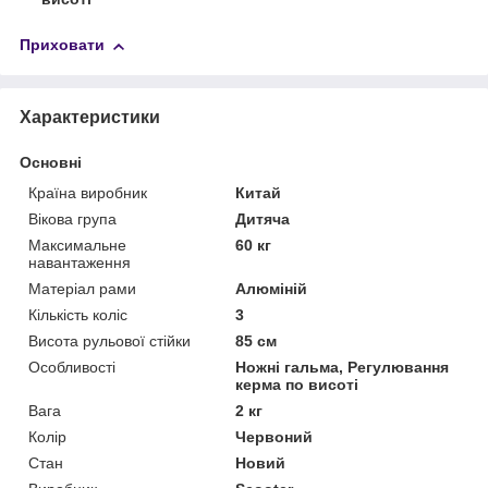
Приховати
Характеристики
Основні
Країна виробник
Китай
Вікова група
Дитяча
Максимальне
60 кг
навантаження
Матеріал рами
Алюміній
Кількість коліс
3
Висота рульової стійки
85 см
Особливості
Ножні гальма, Регулювання
керма по висоті
Вага
2 кг
Колір
Червоний
Стан
Новий