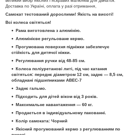
великий вибір якісних і яскравих малюнків для дівчаток.
Доставка по Україні, оплата у разі отримання,
Самокат тестований дорослими! Якість на висоті!
Всі колеса світяться!
Рама виготовлена з алюмінію.
Алюмінієве регульоване кермо.
Прогумована поверхня підніжки забезпечує
стійкість для дитячої ніжки.
Регулювання ручки від 48-85 см.
Колеса поліуретанові литі, під час катання
світяться: переднє діаметром 12 см, заднє — 8,5 см,
обладнані підшипниками ABEC-7
Заднє гальмо.
Підходить для дітей віком від 3 років.
Максимальне навантаження — 60 кг.
Продається в індивідуальному пакованні.
Колір самоката: Чорний
Якісний прогумований кермо з регулюванням по
висоті