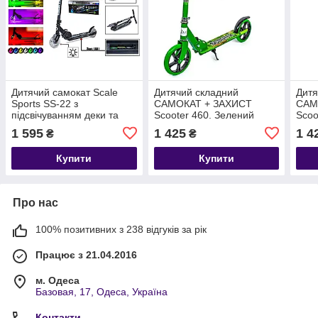
Дитячий самокат Scale
Дитячий складний
Дитя
Sports SS-22 з
САМОКАТ + ЗАХИСТ
САМ
підсвічуванням деки та
Scooter 460. Зелений
Scoo
колесами, що світяться.
колір
Пома
1 595
1 425
1 4
₴
₴
Купити
Купити
Про нас
100% позитивних з 238 відгуків за рік
Працює з 21.04.2016
м. Одеса
Базовая, 17, Одеса, Україна
Контакти