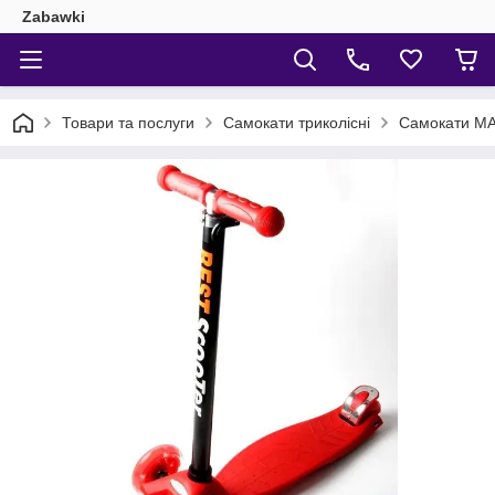
Zabawki
Товари та послуги
Самокати триколісні
Самокати MAXI