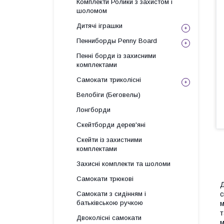
Комплекти Ролики з захистом і
шоломом
Дитячі іграшки
Пенниборды Penny Board
Пенні борди із захисними
комплектами
Самокати триколісні
Велобіги (Беговелы)
Лонгборди
Скейтборди дерев'яні
Скейти із захистними
комплектами
Захисні комплекти та шоломи
Самокати трюкові
Д
Самокати з сидінням і
с
батьківською ручкою
м
т
Двоколісні самокати
м