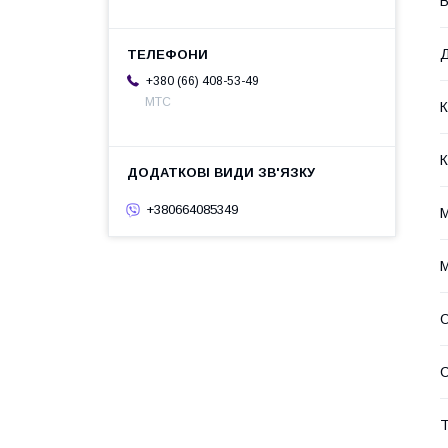
В
Д
+380 (66) 408-53-49
МТС
К
К
+380664085349
М
М
О
Т