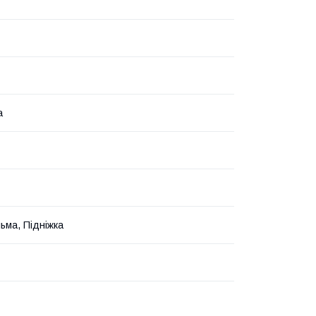
а
льма, Підніжка