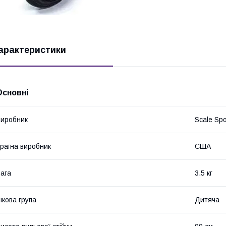
арактеристики
Основні
иробник
Scale Spo
раїна виробник
США
ага
3.5 кг
ікова група
Дитяча