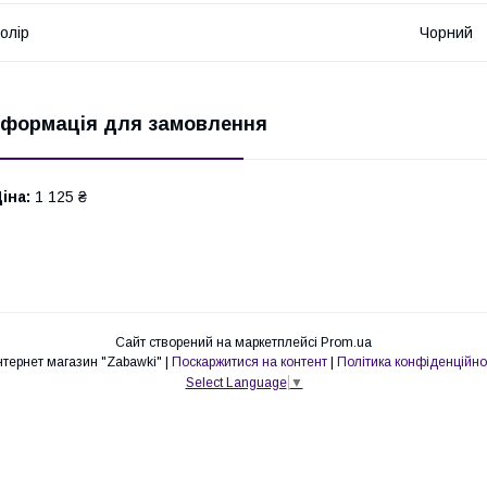
олір
Чорний
нформація для замовлення
іна:
1 125 ₴
Сайт створений на маркетплейсі
Prom.ua
Интернет магазин "Zabawki" |
Поскаржитися на контент
|
Політика конфіденційно
Select Language
▼