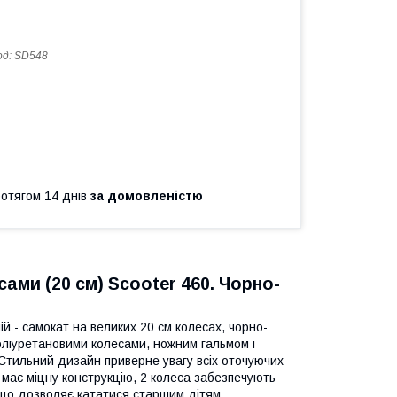
од:
SD548
ротягом 14 днів
за домовленістю
ами (20 см) Scooter 460. Чорно-
й - самокат на великих 20 см колесах, чорно-
поліуретановими колесами, ножним гальмом і
 Стильний дизайн приверне увагу всіх оточуючих
має міцну конструкцію, 2 колеса забезпечують
, що дозволяє кататися старшим дітям.