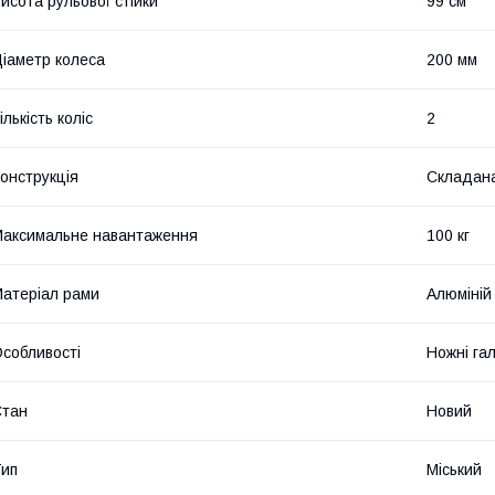
исота рульової стійки
99 см
іаметр колеса
200 мм
ількість коліс
2
онструкція
Складан
аксимальне навантаження
100 кг
атеріал рами
Алюміній
собливості
Ножні га
Стан
Новий
ип
Міський