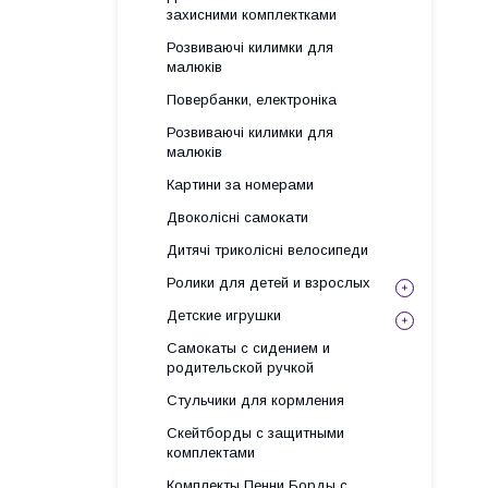
захисними комплектками
Розвиваючі килимки для
малюків
Повербанки, електроніка
Розвиваючі килимки для
малюків
Картини за номерами
Двоколісні самокати
Дитячі триколісні велосипеди
Ролики для детей и взрослых
Детские игрушки
Самокаты с сидением и
родительской ручкой
Стульчики для кормления
Скейтборды с защитными
комплектами
Комплекты Пенни Борды с