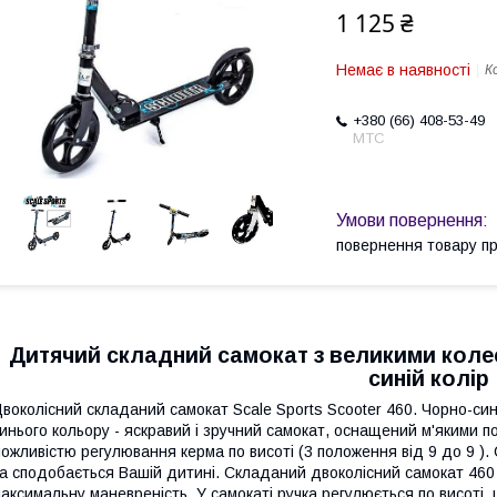
1 125 ₴
Немає в наявності
К
+380 (66) 408-53-49
МТС
повернення товару п
Дитячий складний самокат з великими колес
синій колір
воколісний складаний самокат Scale Sports Scooter 460. Чорно-сині
инього кольору - яскравий і зручний самокат, оснащений м'якими 
ожливістю регулювання керма по висоті (3 положення від 9 до 9 ).
а сподобається Вашій дитині. Складаний двоколісний самокат 460 
аксимальну маневреність. У самокаті ручка регулюється по висоті