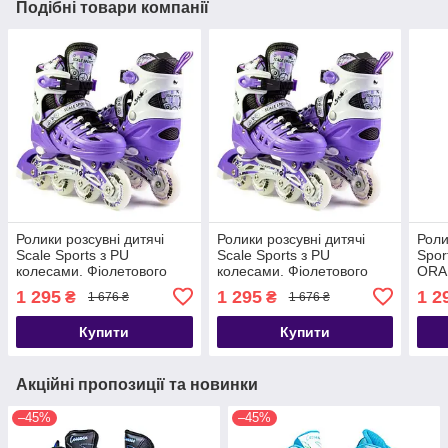
Подібні товари компанії
Ролики розсувні дитячі
Ролики розсувні дитячі
Роли
Scale Sports з PU
Scale Sports з PU
Spor
колесами. Фіолетового
колесами. Фіолетового
ORAN
кольору. Розмір 38-41
кольору. Розмір 34-38
1 295
1 295
1 2
₴
₴
1 676 ₴
1 676 ₴
Купити
Купити
Акційні пропозиції та новинки
–45%
–45%