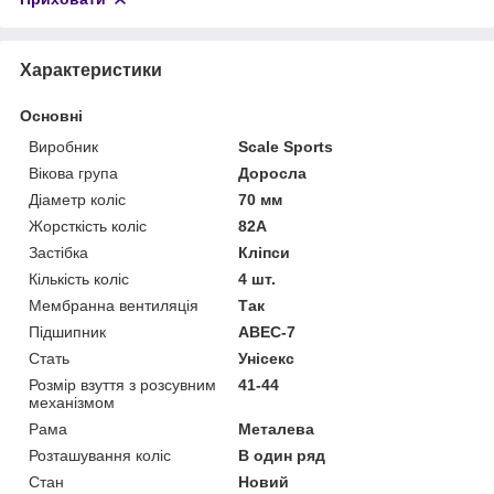
Характеристики
Основні
Виробник
Scale Sports
Вікова група
Доросла
Діаметр коліс
70 мм
Жорсткість коліс
82А
Застібка
Кліпси
Кількість коліс
4 шт.
Мембранна вентиляція
Так
Підшипник
ABEC-7
Стать
Унісекс
Розмір взуття з розсувним
41-44
механізмом
Рама
Металева
Розташування коліс
В один ряд
Стан
Новий