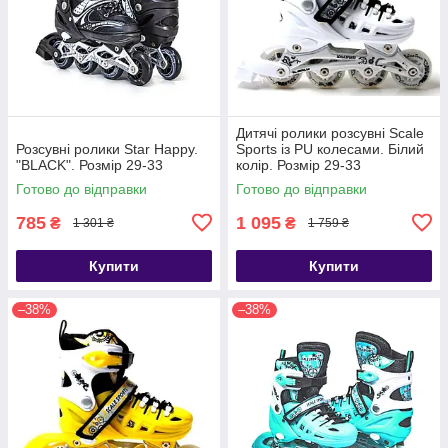
Дитячі ролики розсувні Scale
Розсувні ролики Star Happy.
Sports із PU колесами. Білий
"BLACK". Розмір 29-33
колір. Розмір 29-33
Готово до відправки
Готово до відправки
785
1 095
₴
₴
1 301 ₴
1 759 ₴
Купити
Купити
–38%
–38%