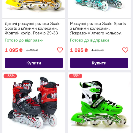
Дитячі розсувні ролики Scale
Розсувні ролики Scale Sports
Sports з м'якими колесами.
з м'якими колесами.
Жовтий колір. Розмір 29-33
Яскраво-м'ятного кольору.
Розмір 29-33
Готово до відправки
Готово до відправки
1 095
1 095
₴
₴
1 759 ₴
1 759 ₴
Купити
Купити
–38%
–35%