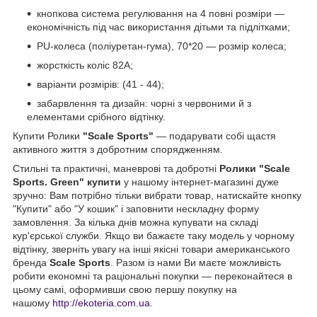
кнопкова система регулювання на 4 повні розміри —
економічність під час використання дітьми та підлітками;
PU-колеса (поліуретан-гума), 70*20 — розмір колеса;
жорсткість коліс 82A;
варіанти розмірів: (41 - 44);
забарвлення та дизайн: чорні з червоними й з
елементами срібного відтінку.
Купити Ролики
"Scale Sports"
— подарувати собі щастя
активного життя з добротним спорядженням.
Стильні та практичні, маневрові та добротні
Ролики "Scale
Sports. Green" купити
у нашому інтернет-магазині дуже
зручно: Вам потрібно тільки вибрати товар, натискайте кнопку
"Купити" або "У кошик" і заповнити нескладну форму
замовлення. За кілька днів можна купувати на складі
кур'єрської служби. Якщо ви бажаєте таку модель у чорному
відтінку, зверніть увагу на інші якісні товари американського
бренда
Scale Sports
. Разом із нами Ви маєте можливість
робити економні та раціональні покупки — переконайтеся в
цьому самі, оформивши свою першу покупку на
нашому
http://ekoteria.com.ua
.