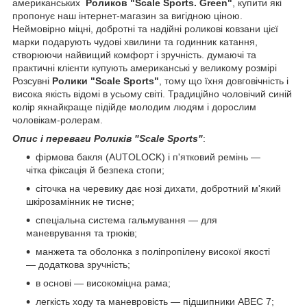
американських
Роликов "Scale Sports. Green"
, купити які
пропонує наш інтернет-магазин за вигідною ціною.
Неймовірно міцні, добротні та надійні роликові ковзани цієї
марки подарують чудові хвилини та годинник катання,
створюючи найвищий комфорт і зручність. думаючі та
практичні клієнти купують американські у великому розмірі
Розсувні
Ролики "Scale Sports"
, тому що їхня довговічність і
висока якість відомі в усьому світі. Традиційно чоловічий синій
колір якнайкраще підійде молодим людям і дорослим
чоловікам-ролерам.
Опис і переваги Роликів "Scale Sports"
:
фірмова бакля (AUTOLOCK) і п'ятковий ремінь —
чітка фіксація й безпека стопи;
сіточка на черевику дає нозі дихати, добротний м'який
шкірозамінник не тисне;
спеціальна система гальмування — для
маневрування та трюків;
манжета та оболонка з поліпропілену високої якості
— додаткова зручність;
в основі — високоміцна рама;
легкість ходу та маневровість — підшипники ABEC 7;