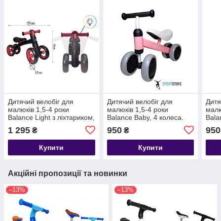
Дитячий велобіг для
Дитячий велобіг для
Дитя
малюків 1,5-4 роки
малюків 1,5-4 роки
малю
Balance Light з ліхтариком,
Balance Baby, 4 колеса.
Bala
4 колеса. Чорно-червоний
Рожевий
Сині
1 295
950
950
₴
₴
Купити
Купити
Акційні пропозиції та новинки
–13%
–13%