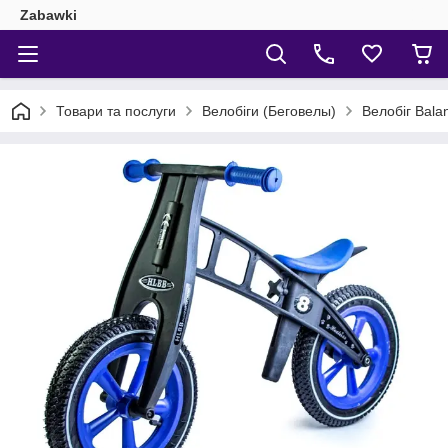
Zabawki
Товари та послуги
Велобіги (Беговелы)
Велобіг Balan