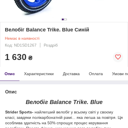
Велобіг Balance Trike. Blue Синій
Немає в наявності
Код: ND1SD1267
Роздріб
1 630
₴
Опис
Характеристики
Доставка
Оплата
Умови п
Опис
Велобіг Balance Trike. Blue
Strider Sports-
найлегший велобіг у всьому світі у своєму
класі, завдяки полікарбонатній рамі... яка легша за повітря. Ця
особлива здатність на 50% спрощує процес керування