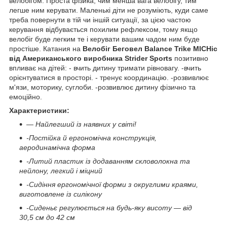
велобігом. Проста фізика, чим менша вага велобігу, тим
легше ним керувати. Маленькі діти не розуміють, куди саме
треба повернути в тій чи іншій ситуації, за цією частою
керування відбувається похилим рефлексом, тому якщо
велобіг буде легким те і керувати вашим чадом ним буде
простіше. Катания на
Велобіг Беговел Balance Trike MICHic
від Американського виробника Strider Sports
позитивно
впливає на дітей: - вчить дитину тримати рівновагу. -вчить
орієнтуватися в просторі. - тренує координацію. -розвивлює
м'язи, моторику, суглоби. -розвивлює дитину фізично та
емоційно.
Характеристики:
— Найлегший із наявних у світі!
-Постійка й ергономічна конструкція,
аеродинамічна форма
-Литий пластик із додаванням скловолокна та
нейлону, легкий і міцний
-Сидіння ергономічної форми з округлими краями,
виготовлене із силікону
-Сиденьє регулюється на будь-яку висоту — від
30,5 см до 42 см