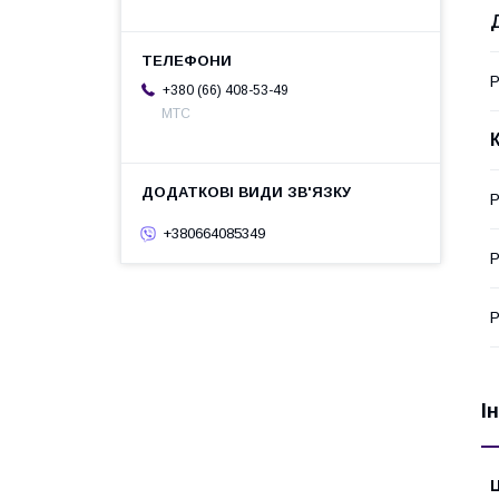
Р
+380 (66) 408-53-49
МТС
Р
+380664085349
Р
Р
І
Ц