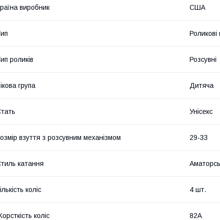
раїна виробник
США
ип
Роликові
ип роликів
Розсувні
ікова група
Дитяча
тать
Унісекс
озмір взуття з розсувним механізмом
29-33
тиль катання
Аматорсь
ількість коліс
4 шт.
орсткість коліс
82А