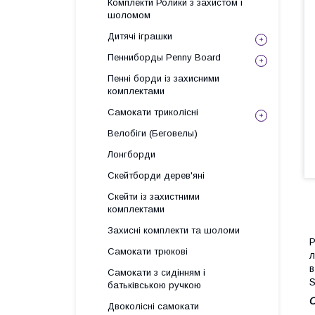
Комплекти Ролики з захистом і
шоломом
Дитячі іграшки
Пенниборды Penny Board
Пенні борди із захисними
комплектами
Самокати триколісні
Велобіги (Беговелы)
Лонгборди
Скейтборди дерев'яні
Скейти із захистними
комплектами
Захисні комплекти та шоломи
Р
Самокати трюкові
л
в
Самокати з сидінням і
S
батьківською ручкою
О
Двоколісні самокати