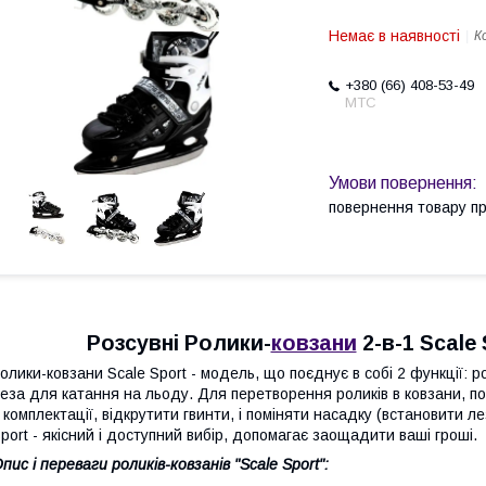
Немає в наявності
К
+380 (66) 408-53-49
МТС
повернення товару п
Розсувні Ролики-
ковзани
2-в-1 Scale 
олики-ковзани Scale Sport - модель, що поєднує в собі 2 функції: р
еза для катання на льоду. Для перетворення роликів в ковзани, п
 комплектації, відкрутити гвинти, і поміняти насадку (встановити 
port - якісний і доступний вибір, допомагає заощадити ваші гроші.
пис і переваги роликів-ковзанів "Scale Sport":