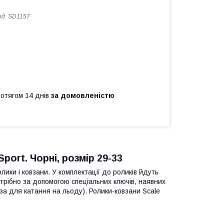
од:
SD1157
ротягом 14 днів
за домовленістю
Sport. Чорні, розмір 29-33
олики і ковзани. У комплектації до роликів йдуть
отрібно за допомогою спеціальних ключів, наявних
леза для катання на льоду). Ролики-ковзани Scale