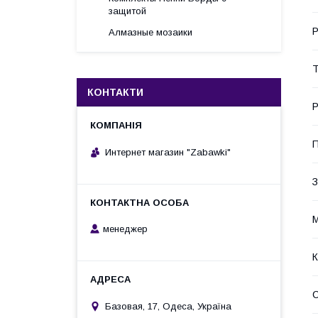
защитой
Р
Алмазные мозаики
Т
КОНТАКТИ
П
Интернет магазин "Zabawki"
З
М
менеджер
К
Базовая, 17, Одеса, Україна