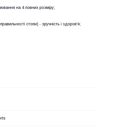
лювання на 4 повних розміру;
равильності стопи) - зручність і здоров'я;
rts