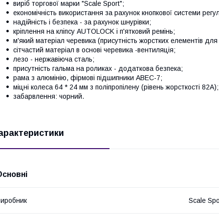
виріб торгової марки "Scale Sport";
економічність використання за рахунок кнопкової системи регу
надійність і безпека - за рахунок шнурівки;
кріплення на кліпсу AUTОLOCK і п'ятковий ремінь;
м'який матеріал черевика (присутність жорстких елементів для п
сітчастий матеріал в основі черевика -вентиляція;
лезо - нержавіюча сталь;
присутність гальма на роликах - додаткова безпека;
рама з алюмінію, фірмові підшипники ABEC-7;
міцні колеса 64 * 24 мм з поліпропілену (рівень жорсткості 82А);
забарвлення: чорний.
арактеристики
Основні
иробник
Scale Spo