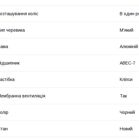
озташування коліс
В один р
ип черевика
М'який
Рама
Алюміній
ідшипник
ABEC-7
астібка
Кліпси
ембранна вентиляція
Так
олір
Чорний
Стан
Новий