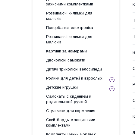
захисними комплектками
К
Розвиваючі килимки для
малюків
Т
Повербанки, електроніка
Т
Розвиваючі килимки для
малюків
Картини за номерами
В
Двоколісні самокати
С
Дитячі триколісні велосипеди
Ролики для детей и взрослых
Р
Детские игрушки
Самокаты с сидением и
С
родительской ручкой
Стульчики для кормления
К
Скейтборды с защитными
комплектами
Ж
Комплекты Пенни Борды с