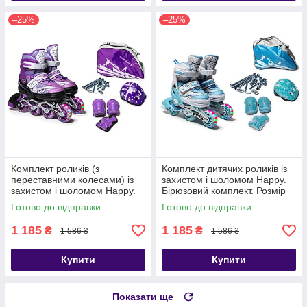
–25%
–25%
Комплект роликів (з
Комплект дитячих роликів із
переставними колесами) із
захистом і шоломом Happy.
захистом і шоломом Happy.
Бірюзовий комплект. Розмір
Фіолетовий колір. Розмір 29-
27-30
Готово до відправки
Готово до відправки
33
1 185
1 185
₴
₴
1 586 ₴
1 586 ₴
Купити
Купити
Показати ще