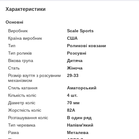
Характеристики
Основні
Виробник
Scale Sports
Країна виробник
США
Тип
Роликові ковзани
Тип роликів
Розсувні
Вікова група
Дитяча
Стать
Жіноча
Розмір взуття з розсувним
29-33
механізмом
Стиль катання
Аматорський
Кількість коліс
4 шт.
Діаметр коліс
70 мм
Жорсткість коліс
82А
Розташування коліс
В один ряд
Тип черевика
Напівм'який
Рама
Металева