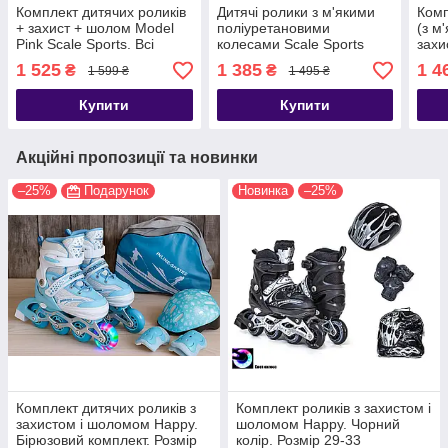
Комплект дитячих роликів
Дитячі ролики з м'якими
Комп
+ захист + шолом Model
поліуретановими
(з м
Pink Scale Sports. Всі
колесами Scale Sports
захи
колеса світяться. Розмір
LF605. Сірий колір. Розмір
Spor
1 525
1 385
1 4
₴
₴
1 599 ₴
1 495 ₴
29-33
29-33
33
Купити
Купити
Акційні пропозиції та новинки
–25%
Подарунок
Новинка
–25%
Комплект дитячих роликів з
Комплект роликів з захистом і
захистом і шоломом Happy.
шоломом Happy. Чорний
Бірюзовий комплект. Розмір
колір. Розмір 29-33