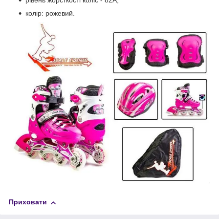
рівень жорсткості коліс - 82А;
колір: рожевий.
Приховати