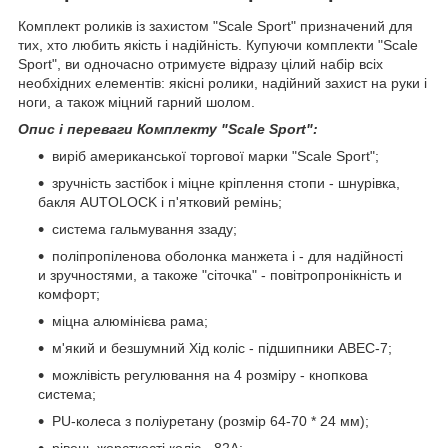
Комплект роликів із захистом "Scale Sport" призначений для
тих, хто любить якість і надійність. Купуючи комплекти "Scale
Sport", ви одночасно отримуєте відразу цілий набір всіх
необхідних елементів: якісні ролики, надійний захист на руки і
ноги, а також міцний гарний шолом.
Опис і переваги Комплекту "Scale Sport":
виріб американської торгової марки "Scale Sport";
зручність застібок і міцне кріплення стопи - шнурівка,
бакля AUTОLOCK і п'ятковий ремінь;
система гальмування ззаду;
поліпропіленова оболонка манжета і - для надійності
и зручностями, а такоже "сіточка" - повітропронікність и
комфорт;
міцна алюмінієва рама;
м'який и безшумний Хід коліс - підшипники ABEC-7;
можлівість регулювання на 4 розміру - кнопкова
система;
РU-колеса з поліуретану (розмір 64-70 * 24 мм);