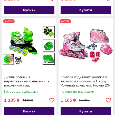
Купити
Купити
–25%
–25%
Дитячі ролики з
Комплект дитячих роликів із
переставними колесами, з
захистом і шоломом Happy.
наколінниками,
Рожевий комплект. Розмір 29-
налокітниками та шоломом
33
Готово до відправки
Готово до відправки
Happy. Зелений колір. Розмір
29-33
1 185
1 185
₴
₴
1 586 ₴
1 586 ₴
Купити
Купити