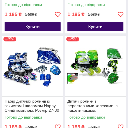
29-33
Готово до відправки
Готово до відправки
1 185
1 185
₴
₴
1 586 ₴
1 586 ₴
Купити
Купити
–25%
–25%
Набір дитячих роликів із
Дитячі ролики з
захистом і шоломом Happy.
переставними колесами, з
Синій комплект. Розмір 27-30
наколінниками,
налокітниками та шоломом
Готово до відправки
Готово до відправки
Happy. Зелений колір. Розмір
27-30
1 185
1 185
₴
₴
1 586 ₴
1 586 ₴