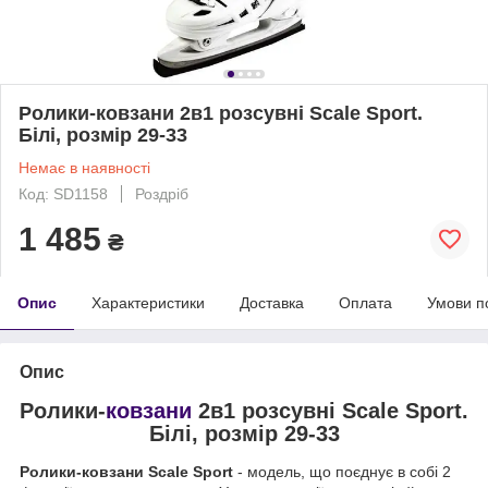
Ролики-ковзани 2в1 розсувні Scale Sport.
Білі, розмір 29-33
Немає в наявності
Код: SD1158
Роздріб
1 485
₴
Опис
Характеристики
Доставка
Оплата
Умови п
Опис
Ролики-
ковзани
2в1 розсувні Scale Sport.
Білі, розмір 29-33
Ролики-ковзани Scale Sport
- модель, що поєднує в собі 2