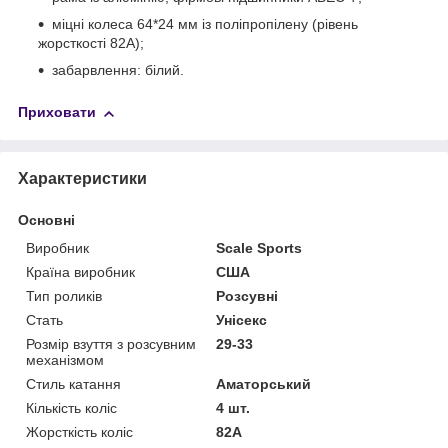
міцні колеса 64*24 мм із поліпропілену (рівень
жорсткості 82А);
забарвлення: білий.
Приховати
Характеристики
Основні
Виробник
Scale Sports
Країна виробник
США
Тип роликів
Розсувні
Стать
Унісекс
Розмір взуття з розсувним
29-33
механізмом
Стиль катання
Аматорський
Кількість коліс
4 шт.
Жорсткість коліс
82А