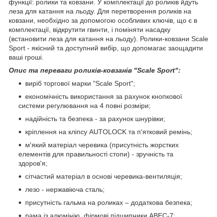
функції: ролики та ковзани. У комплектації до роликів йдуть
леза для катання на льоду. Для перетворення роликів на
ковзани, необхідно за допомогою особливих ключів, що є в
комплектації, відкрутити гвинти, і поміняти насадку
(встановити леза для катання на льоду). Ролики-ковзани Scale
Sport - якісний та доступний вибір, що допомагає заощадити
ваші гроші.
Опис та переваги роликів-ковзанів "Scale Sport":
виріб торгової марки "Scale Sport";
економічність використання за рахунок кнопкової
системи регулювання на 4 повні розміри;
надійність та безпека - за рахунок шнурівки;
кріплення на кліпсу AUTОLOCK та п'ятковий ремінь;
м'який матеріал черевика (присутність жорстких
елементів для правильності стопи) - зручність та
здоров'я;
сітчастий матеріал в основі черевика-вентиляція;
лезо - нержавіюча сталь;
присутність гальма на роликах – додаткова безпека;
рама із алюмінію, фірмові підшипники ABEC-7;