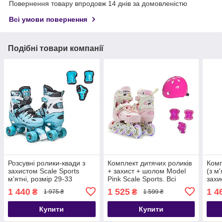
Повернення товару впродовж 14 днів за домовленістю
Всі умови повернення
Подібні товари компанії
Розсувні ролики-квади з
Комплект дитячих роликів
Комп
захистом Scale Sports
+ захист + шолом Model
(з м
м'ятні, розмір 29-33
Pink Scale Sports. Всі
захи
колеса світяться. Розмір
Spor
1 440
1 525
1 4
₴
₴
1 975 ₴
1 599 ₴
29-33
33
Купити
Купити