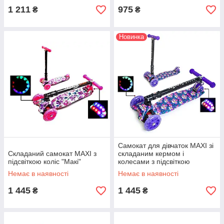
1 211
975
₴
₴
Новинка
Самокат для дівчаток MAXI зі
Складаний самокат MAXI з
складаним кермом і
підсвіткою коліс "Макі"
колесами з підсвіткою
"Орхідея"
Немає в наявності
Немає в наявності
1 445
1 445
₴
₴