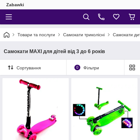
Zabawki
Товари та послуги
Самокати триколісні
Самокати дит
Самокати MAXI для дітей від 3 до 6 років
Сортування
0
Фільтри