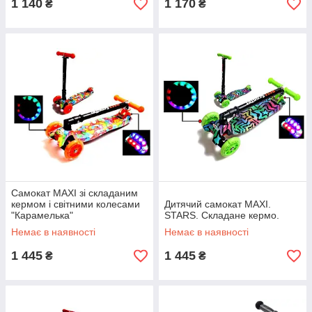
1 140
1 170
₴
₴
Самокат MAXI зі складаним
кермом і світними колесами
Дитячий самокат MAXI.
"Карамелька"
STARS. Складане кермо.
Немає в наявності
Немає в наявності
1 445
1 445
₴
₴