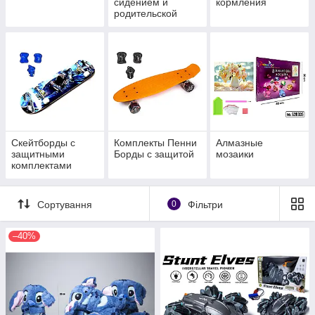
сидением и
кормления
родительской
ручкой
Скейтборды с
Комплекты Пенни
Алмазные
защитными
Борды с защитой
мозаики
комплектами
Сортування
0
Фільтри
–40%