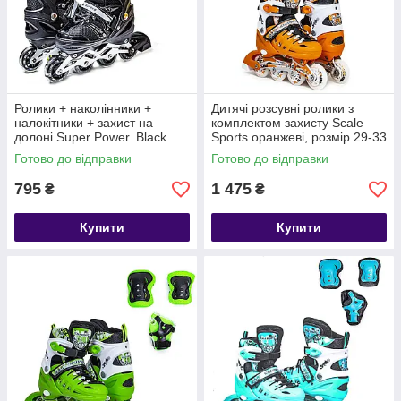
Ролики + наколінники +
Дитячі розсувні ролики з
налокітники + захист на
комплектом захисту Scale
долоні Super Power. Black.
Sports оранжеві, розмір 29-33
Розмір 29-33
Готово до відправки
Готово до відправки
795
1 475
₴
₴
Купити
Купити