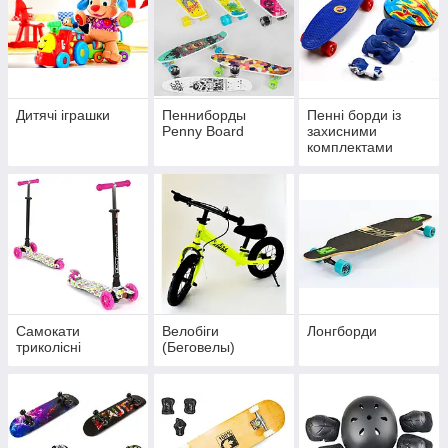
Дитячі іграшки
Пенниборды
Пенні борди із
Penny Board
захисними
комплектами
Самокати
Велобіги
Лонгборди
триколісні
(Беговелы)