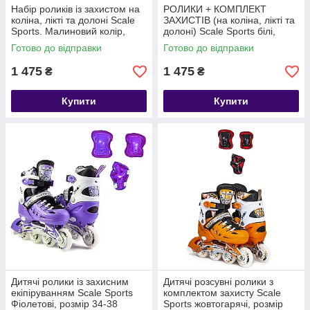
Набір роликів із захистом на
РОЛИКИ + КОМПЛЕКТ
коліна, лікті та долоні Scale
ЗАХИСТІВ (на коліна, лікті та
Sports. Малиновий колір,
долоні) Scale Sports білі,
розмір 34-38
розмір 34-38
Готово до відправки
Готово до відправки
1 475
1 475
₴
₴
Купити
Купити
Дитячі ролики із захисним
Дитячі розсувні ролики з
екіпіруванням Scale Sports
комплектом захисту Scale
Фіолетові, розмір 34-38
Sports жовтогарячі, розмір