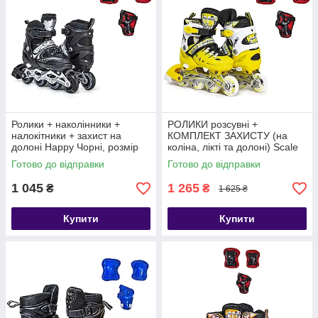
Ролики + наколінники +
РОЛИКИ розсувні +
налокітники + захист на
КОМПЛЕКТ ЗАХИСТУ (на
долоні Happy Чорні, розмір
коліна, лікті та долоні) Scale
29-33
Sports жовті, розмір 29-33
Готово до відправки
Готово до відправки
1 045
1 265
₴
₴
1 625 ₴
Купити
Купити