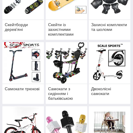
Скейтборди
Скейти із
Захисні комплекти
дерев'яні
захистними
та шоломи
комплектами
Самокати трюкові
Самокати з
Двоколісні
сидінням і
самокати
батьківською
ручкою