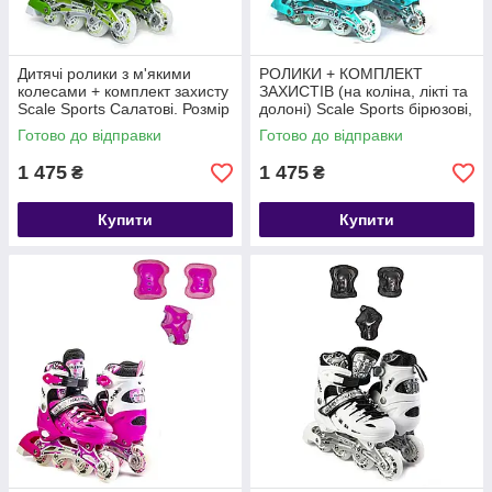
Дитячі ролики з м'якими
РОЛИКИ + КОМПЛЕКТ
колесами + комплект захисту
ЗАХИСТІВ (на коліна, лікті та
Scale Sports Салатові. Розмір
долоні) Scale Sports бірюзові,
34-38
розмір 29-33
Готово до відправки
Готово до відправки
1 475
1 475
₴
₴
Купити
Купити