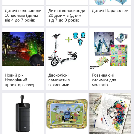
Дитячі велосипеди
Дитячі велосипеди
Дитячі Парасольки
16 дюймів (дітям
20 дюймів (дітям
від 4 до 7 років;
від 7 до 9 років;
100-122 см)
116-152 см)
Новий рік,
Двоколісні
Розвиваючі
Новорічний
самокати з
килимки для
проектор-лазер
захисними
малюків
для вулиці
комплектками