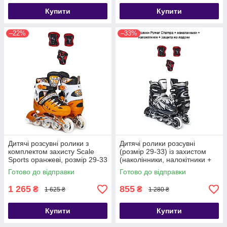
Купити
Купити
–22%
–33%
Дитячі розсувні ролики з
Дитячі ролики розсувні
комплектом захисту Scale
(розмір 29-33) із захистом
Sports оранжеві, розмір 29-33
(наколінники, налокітники +
захист на долоні)
Готово до відправки
Готово до відправки
1 265
855
₴
₴
1 625 ₴
1 280 ₴
Купити
Купити