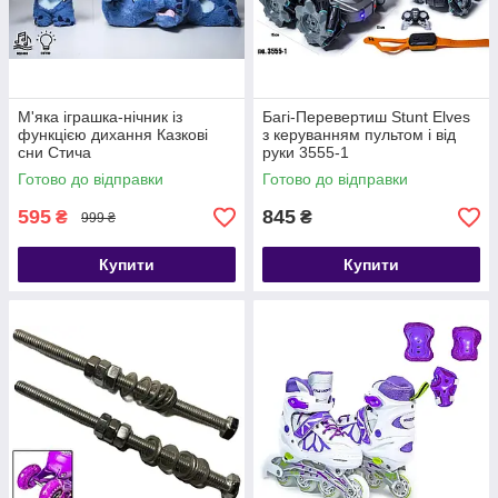
М'яка іграшка-нічник із
Багі-Перевертиш Stunt Elves
функцією дихання Казкові
з керуванням пультом і від
сни Стича
руки 3555-1
Готово до відправки
Готово до відправки
595
845
₴
₴
999 ₴
Купити
Купити