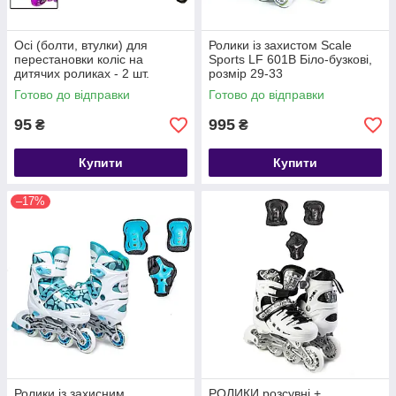
Осі (болти, втулки) для
Ролики із захистом Scale
перестановки коліс на
Sports LF 601B Біло-бузкові,
дитячих роликах - 2 шт.
розмір 29-33
Готово до відправки
Готово до відправки
95
995
₴
₴
Купити
Купити
–17%
Ролики із захисним
РОЛИКИ розсувні +