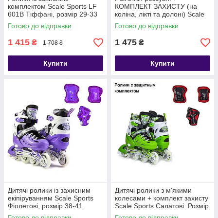
комплектом Scale Sports LF
КОМПЛЕКТ ЗАХИСТУ (на
601B Тіффані, розмір 29-33
коліна, лікті та долоні) Scale
Sports білі, розмір 29-33
Готово до відправки
Готово до відправки
1 415
1 475
₴
₴
1 708 ₴
Купити
Купити
Дитячі ролики із захисним
Дитячі ролики з м'якими
екіпіруванням Scale Sports
колесами + комплект захисту
Фіолетові, розмір 38-41
Scale Sports Салатові. Розмір
29-33
Готово до відправки
Готово до відправки