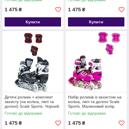
1 475
1 475
₴
₴
Купити
Купити
Дитячі ролики + комплект
Набір роликів із захистом на
захисту (на коліна, лікті та
коліна, лікті та долоні Scale
долоні) Scale Sports. Чорний.
Sports. Малиновий колір,
Розмір 38-41
розмір 38-41
Готово до відправки
Готово до відправки
1 475
1 475
₴
₴