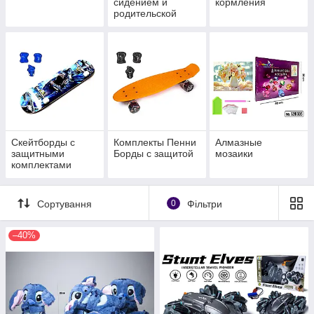
сидением и
кормления
родительской
ручкой
Скейтборды с
Комплекты Пенни
Алмазные
защитными
Борды с защитой
мозаики
комплектами
Сортування
0
Фільтри
–40%