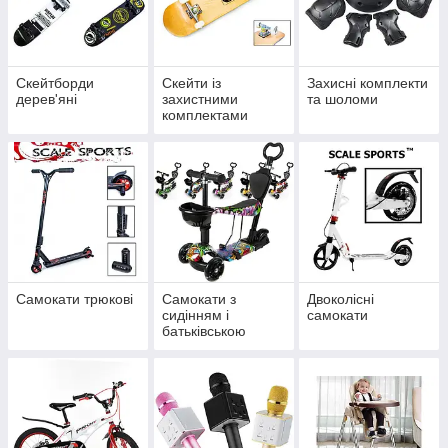
Скейтборди
Скейти із
Захисні комплекти
дерев'яні
захистними
та шоломи
комплектами
Самокати трюкові
Самокати з
Двоколісні
сидінням і
самокати
батьківською
ручкою