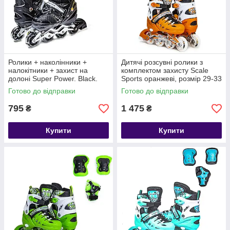
Ролики + наколінники +
Дитячі розсувні ролики з
налокітники + захист на
комплектом захисту Scale
долоні Super Power. Black.
Sports оранжеві, розмір 29-33
Розмір 29-33
Готово до відправки
Готово до відправки
795
1 475
₴
₴
Купити
Купити