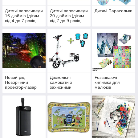
Дитячі велосипеди
Дитячі велосипеди
Дитячі Парасольки
16 дюймів (дітям
20 дюймів (дітям
від 4 до 7 років;
від 7 до 9 років;
100-122 см)
116-152 см)
Новий рік,
Двоколісні
Розвиваючі
Новорічний
самокати з
килимки для
проектор-лазер
захисними
малюків
для вулиці
комплектками