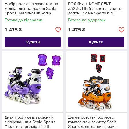
Набір роликів із захистом на
РОЛИКИ + КОМПЛЕКТ
коліна, лікті та долоні Scale
ЗАХИСТІВ (на коліна, лікті та
Sports. Малиновий колір,
долоні) Scale Sports білі,
розмір 34-38
розмір 34-38
Готово до відправки
Готово до відправки
1 475
1 475
₴
₴
Купити
Купити
Дитячі ролики із захисним
Дитячі розсувні ролики з
екіпіруванням Scale Sports
комплектом захисту Scale
Фіолетові, розмір 34-38
Sports жовтогарячі, розмір