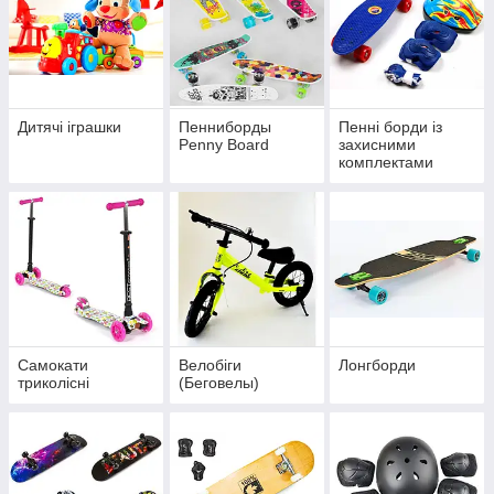
Дитячі іграшки
Пенниборды
Пенні борди із
Penny Board
захисними
комплектами
Самокати
Велобіги
Лонгборди
триколісні
(Беговелы)