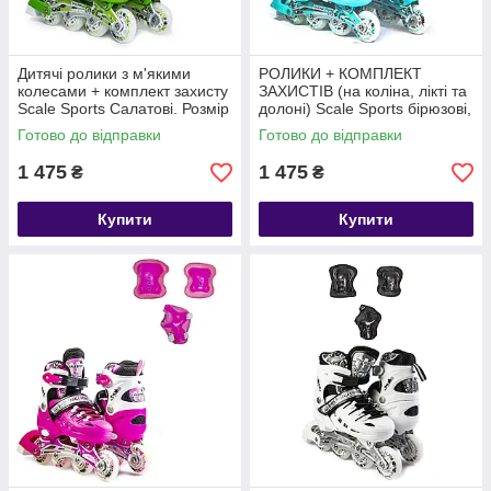
Дитячі ролики з м'якими
РОЛИКИ + КОМПЛЕКТ
колесами + комплект захисту
ЗАХИСТІВ (на коліна, лікті та
Scale Sports Салатові. Розмір
долоні) Scale Sports бірюзові,
34-38
розмір 29-33
Готово до відправки
Готово до відправки
1 475
1 475
₴
₴
Купити
Купити