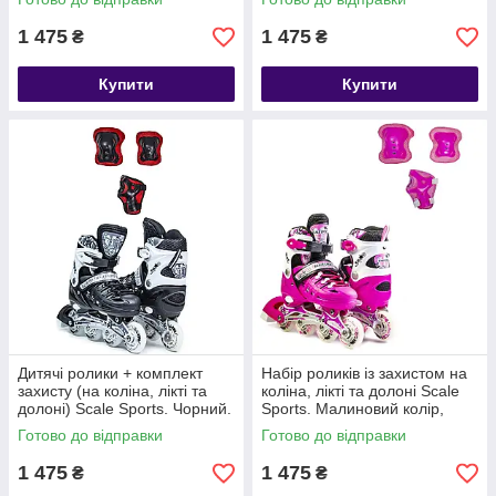
1 475
1 475
₴
₴
Купити
Купити
Дитячі ролики + комплект
Набір роликів із захистом на
захисту (на коліна, лікті та
коліна, лікті та долоні Scale
долоні) Scale Sports. Чорний.
Sports. Малиновий колір,
Розмір 38-41
розмір 38-41
Готово до відправки
Готово до відправки
1 475
1 475
₴
₴