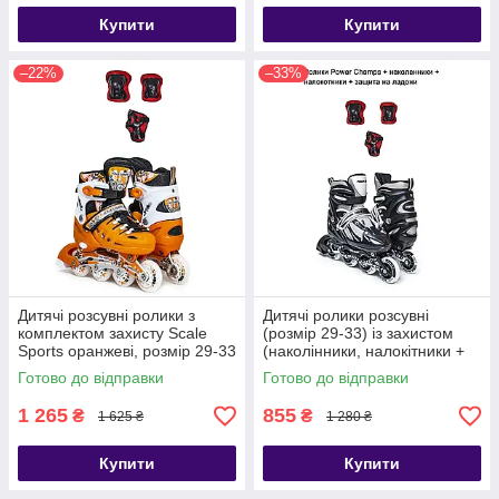
Купити
Купити
–22%
–33%
Дитячі розсувні ролики з
Дитячі ролики розсувні
комплектом захисту Scale
(розмір 29-33) із захистом
Sports оранжеві, розмір 29-33
(наколінники, налокітники +
захист на долоні)
Готово до відправки
Готово до відправки
1 265
855
₴
₴
1 625 ₴
1 280 ₴
Купити
Купити