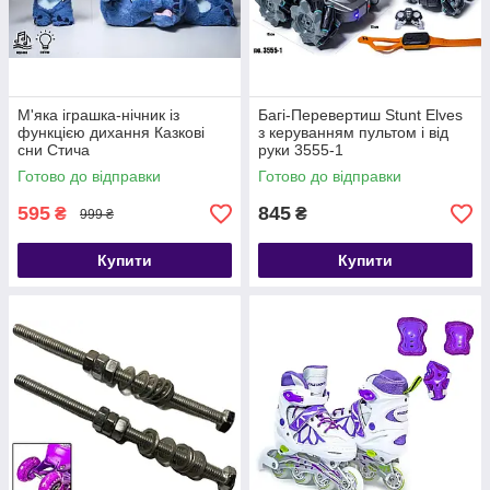
М'яка іграшка-нічник із
Багі-Перевертиш Stunt Elves
функцією дихання Казкові
з керуванням пультом і від
сни Стича
руки 3555-1
Готово до відправки
Готово до відправки
595
845
₴
₴
999 ₴
Купити
Купити