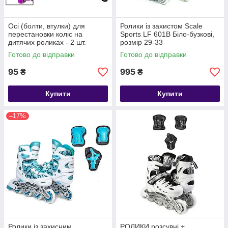
Осі (болти, втулки) для
Ролики із захистом Scale
перестановки коліс на
Sports LF 601B Біло-бузкові,
дитячих роликах - 2 шт.
розмір 29-33
Готово до відправки
Готово до відправки
95
995
₴
₴
Купити
Купити
–17%
Ролики із захисним
РОЛИКИ розсувні +