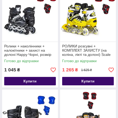
Ролики + наколінники +
РОЛИКИ розсувні +
налокітники + захист на
КОМПЛЕКТ ЗАХИСТУ (на
долоні Happy Чорні, розмір
коліна, лікті та долоні) Scale
29-33
Sports жовті, розмір 29-33
Готово до відправки
Готово до відправки
1 045
1 265
₴
₴
1 625 ₴
Купити
Купити