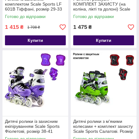
комплектом Scale Sports LF
КОМПЛЕКТ ЗАХИСТУ (на
601B Тіффані, розмір 29-33
коліна, лікті та долоні) Scale
Sports білі, розмір 29-33
Готово до відправки
Готово до відправки
1 415
1 475
₴
₴
1 708 ₴
Купити
Купити
Дитячі ролики із захисним
Дитячі ролики з м'якими
екіпіруванням Scale Sports
колесами + комплект захисту
Фіолетові, розмір 38-41
Scale Sports Салатові. Розмір
29-33
Готово до відправки
Готово до відправки